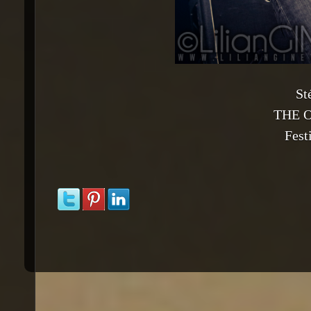
St
THE 
Fest