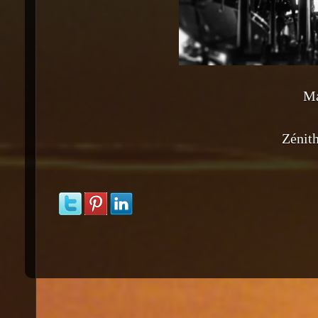
Ma
Zénith