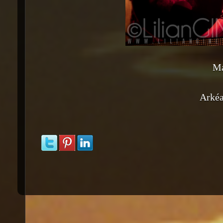
Ma
Arkéa