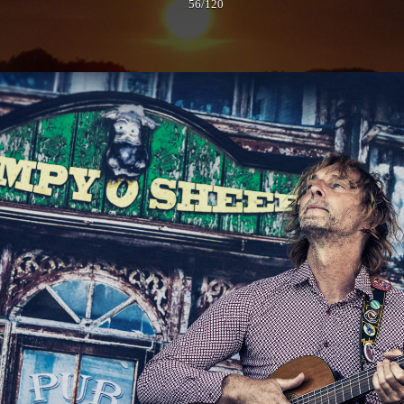
56/120